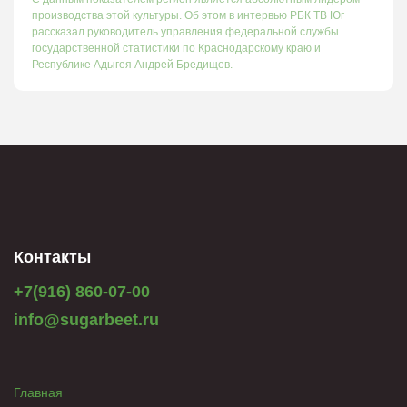
производства этой культуры. Об этом в интервью РБК ТВ Юг
рассказал руководитель управления федеральной службы
государственной статистики по Краснодарскому краю и
Республике Адыгея Андрей Бредищев.
Контакты
+7(916) 860-07-00
info@sugarbeet.ru
Главная