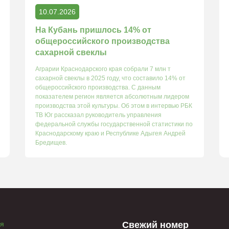
10.07.2026
На Кубань пришлось 14% от
общероссийского производства
сахарной свеклы
Аграрии Краснодарского края собрали 7 млн т
сахарной свеклы в 2025 году, что составило 14% от
общероссийского производства. С данным
показателем регион является абсолютным лидером
производства этой культуры. Об этом в интервью РБК
ТВ Юг рассказал руководитель управления
федеральной службы государственной статистики по
Краснодарскому краю и Республике Адыгея Андрей
Бредищев.
ая
Свежий номер