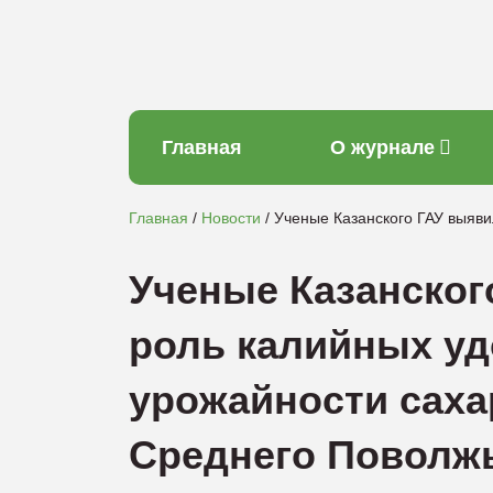
Главная
О журнале
Главная
Новости
Ученые Казанского ГАУ выяв
Ученые Казанско
роль калийных у
урожайности саха
Среднего Поволж