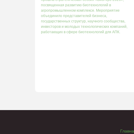
посвященная развитию биотехнологий в
агропромышленном комплексе. Мероприятие
объединило представителей бизнеса,
государственных структур, научного сообщества,
инвесторов и молодых технологических компаний,
работающих в сфере биотехнологий для АПК.
Главн