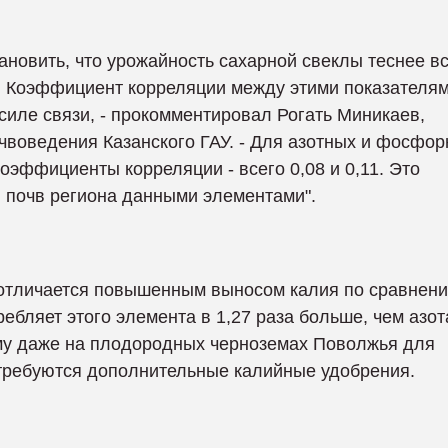
новить, что урожайность сахарной свеклы теснее в
. Коэффициент корреляции между этими показателя
 силе связи, - прокомментировал Рогать Миникаев,
воведения Казанского ГАУ. - Для азотных и фосфо
оэффициенты корреляции - всего 0,08 и 0,11. Это
 почв региона данными элементами".
 отличается повышенным выносом калия по сравнени
бляет этого элемента в 1,27 раза больше, чем азота
му даже на плодородных черноземах Поволжья для
требуются дополнительные калийные удобрения.