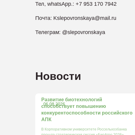
Тел, whatsApp.: +7 953 170 7942
Почта: Kslepovronskaya@mail.ru
Телеграм: @slepovronskaya
Новости
Развитие биотехнологий
06.08.2026
способствует повышению
конкурентоспособности российского
АПК
В Корпоративном университете Россельхозбанка
прошла стратегическая сессия «БиоАгро 2026»,