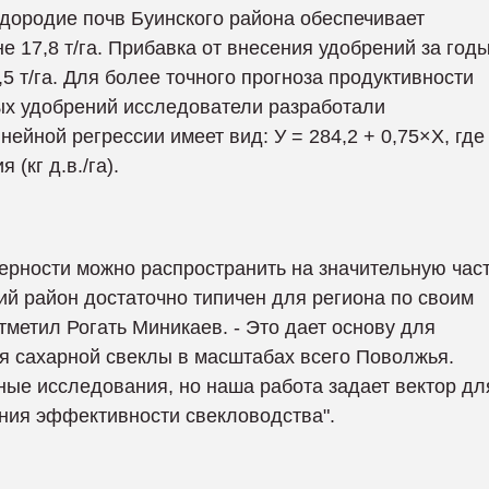
одородие почв Буинского района обеспечивает
е 17,8 т/га. Прибавка от внесения удобрений за год
5 т/га. Для более точного прогноза продуктивности
ных удобрений исследователи разработали
ейной регрессии имеет вид: У = 284,2 + 0,75×Х, где
 (кг д.в./га).
ерности можно распространить на значительную час
ий район достаточно типичен для региона по своим
тметил Рогать Миникаев. - Это дает основу для
 сахарной свеклы в масштабах всего Поволжья.
ые исследования, но наша работа задает вектор дл
ния эффективности свекловодства".