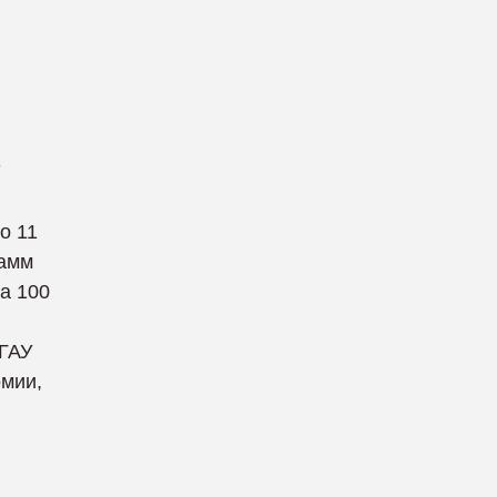
о 11
рамм
а 100
 ГАУ
омии,