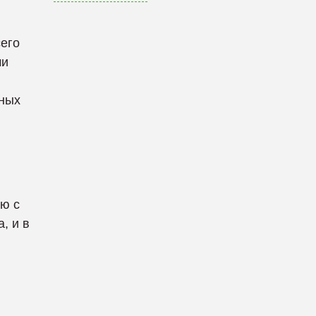
сего
ми
рных
ю с
, и в