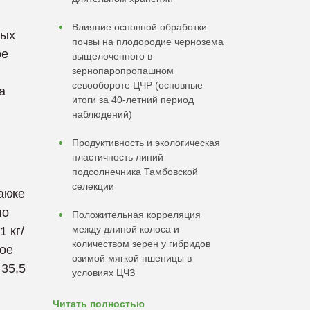
Влияние основной обработки
ных
почвы на плодородие чернозема
ре
выщелоченного в
зернопаропропашном
севообороте ЦЧР (основные
а
итоги за 40-летний период
наблюдений)
Продуктивность и экологическая
пластичность линий
подсолнечника Тамбовской
селекции
акже
по
Положительная корреляция
между длиной колоса и
1 кг/
количеством зерен у гибридов
вое
озимой мягкой пшеницы в
 35,5
условиях ЦЧЗ
Читать полностью