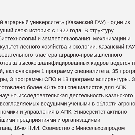
аграрный университет» (Казанский ГАУ) - один из
ущий свою историю с 1922 года. В структуру
обиотехнологий и землепользования, механизации и
культет лесного хозяйства и экологии. Казанский ГАУ
зовательного кластера аграрно-промышленного
готовка высококвалифицированных кадров ведется п
й, включающим 1 программу специалитета, 35 прог
уры, 3 программы СПО и 18 программ аспирантуры. З
готовлено более 40 тысяч специалистов для АПК
Научно-исследовательская деятельность Казанского
, возглавляемых ведущими учеными в области агрон
номики и управления в АПК. Университет активно
ейшими предприятиями и организациями
тана, 16-ю НИИ. Совместно с Минсельхозпродом