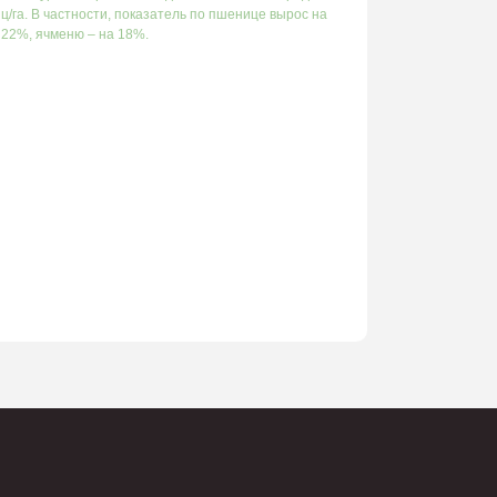
ц/га. В частности, показатель по пшенице вырос на
22%, ячменю – на 18%.