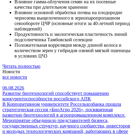
Влияние гамма-облучения семян на их посевные
качества при длительном хранении
Влияние основной обработки почвы на плодородие
чернозема выщелоченного в зернопаропропашном
севообороте ЦЧР (основные итоги за 40-летний период
наблюдений)
Продуктивность и экологическая пластичность линий
подсолнечника Тамбовской селекции
Положительная корреляция между длиной колоса и
количеством зерен у гибридов озимой мягкой пшеницы
в условиях ЦЧЗ
Читать полностью
Новости
все новости
06.08.2026
Развитие биотехнологий способствует повышению
конкурентоспособности российского АПК
В Корпоративном университете Россельхозбанка прошла
стратегическая сессия «БиоАгро 2026», посвященная
развитию биотехнологий в агропромышленном комплексе.
Мероприятие объединило представителей бизнеса,
государственных структур, научного сообщества, инвесторов
и молодых технологических компаний, работающих в сфере