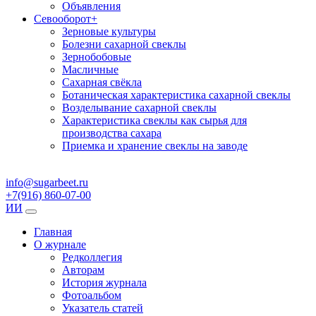
Объявления
Севооборот
+
Зерновые культуры
Болезни сахарной свеклы
Зернобобовые
Масличные
Сахарная свёкла
Ботаническая характеристика сахарной свеклы
Возделывание сахарной свеклы
Характеристика свеклы как сырья для
производства сахара
Приемка и хранение свеклы на заводе
info@sugarbeet.ru
+7(916) 860-07-00
ИИ
Главная
О журнале
Редколлегия
Авторам
История журнала
Фотоальбом
Указатель статей