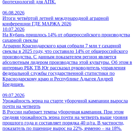
биотехнологий для АПК.
06.08.2026
Итоги четвёртой летней международной аграрной
конференции ГДЕ МАРЖА 2026
10.07.2026
На Кубань пришлось 14% от общероссийского производства
сахарной свеклы
Аграрии Краснодарского края собрали 7 млн т сахарной
свеклы в 2025 году, что составило 14% от общероссийского
производства. С данным показателем регион является
абсолютным лидером производства этой культуры. Об этом в
интервью РБК ТВ Юг рассказал руководитель управления
федеральной службы государственной статистики по
Краснодарскому краю и Республике Адыгея Андрей
Бредищев.
09.07.2026
Урожайность зерна на старте уборочной кампании выросла
почти на четверть
В России набирает темпы уборочная кампания. При этом
средняя урожайность зерна почти на четверть выше уровня
прошлого года и составляет порядка 40 ц/га. В частности,
показатель по пшенице вырос на 22%, ячменю – на 18%.