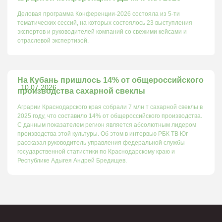
Деловая программа Конференции-2026 состояла из 5-ти
тематических сессий, на которых состоялось 23 выступления
экспертов и руководителей компаний со свежими кейсами и
отраслевой экспертизой.
На Кубань пришлось 14% от общероссийского
10.07.2026
производства сахарной свеклы
Аграрии Краснодарского края собрали 7 млн т сахарной свеклы в
2025 году, что составило 14% от общероссийского производства.
С данным показателем регион является абсолютным лидером
производства этой культуры. Об этом в интервью РБК ТВ Юг
рассказал руководитель управления федеральной службы
государственной статистики по Краснодарскому краю и
Республике Адыгея Андрей Бредищев.