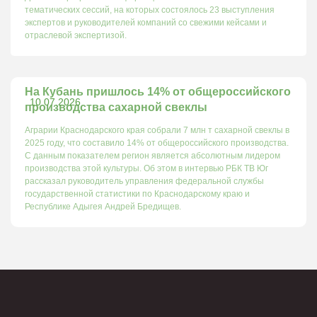
тематических сессий, на которых состоялось 23 выступления
экспертов и руководителей компаний со свежими кейсами и
отраслевой экспертизой.
На Кубань пришлось 14% от общероссийского
10.07.2026
производства сахарной свеклы
Аграрии Краснодарского края собрали 7 млн т сахарной свеклы в
2025 году, что составило 14% от общероссийского производства.
С данным показателем регион является абсолютным лидером
производства этой культуры. Об этом в интервью РБК ТВ Юг
рассказал руководитель управления федеральной службы
государственной статистики по Краснодарскому краю и
Республике Адыгея Андрей Бредищев.