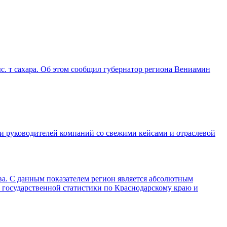
ыс. т сахара. Об этом сообщил губернатор региона Вениамин
 и руководителей компаний со свежими кейсами и отраслевой
тва. С данным показателем регион является абсолютным
 государственной статистики по Краснодарскому краю и