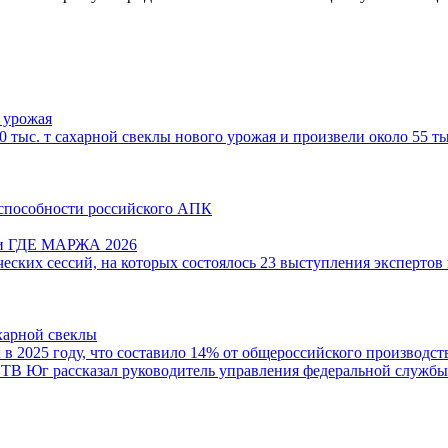
 урожая
 тыс. т сахарной свеклы нового урожая и произвели около 55 т
способности российского АПК
ции ГДЕ МАРЖА 2026
ческих сессий, на которых состоялось 23 выступления экспертов
харной свеклы
 в 2025 году, что составило 14% от общероссийского производс
 ТВ Юг рассказал руководитель управления федеральной службы