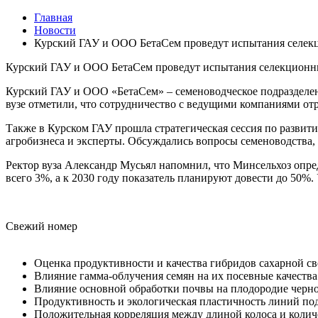
Главная
Новости
Курский ГАУ и ООО БетаСем проведут испытания селек
Курский ГАУ и ООО БетаСем проведут испытания селекционны
Курский ГАУ и ООО «БетаСем» – семеноводческое подразделен
вузе отметили, что сотрудничество с ведущими компаниями от
Также в Курском ГАУ прошла стратегическая сессия по развит
агробизнеса и эксперты. Обсуждались вопросы семеноводства,
Ректор вуза Александр Мусьял напомнил, что Минсельхоз опред
всего 3%, а к 2030 году показатель планируют довести до 50
Свежий номер
Оценка продуктивности и качества гибридов сахарной с
Влияние гамма-облучения семян на их посевные качеств
Влияние основной обработки почвы на плодородие черн
Продуктивность и экологическая пластичность линий по
Положительная корреляция между длиной колоса и колич