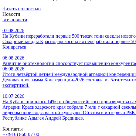
Читать полностью
Новости
все новости
07.08.2026
На Кубани переработали первые 500 тысяч тонн свеклы нового
Сахарные заводы Краснодарского края переработали первые 500
Кондратьев.
06.08.2026
Развитие биотехнологий способствует повышению конкуренто
06.08.2026
Итоги четвёртой летней международной аграрной конферен
Деловая программа Конференции-2026 состояла из 5-ти темати
экспертизой.
10.07.2026
На Кубань пришлось 14% от общероссийского производства са
Аграрии Краснодарского края собрали 7 млн т сахарной свеклы
лидером производства этой культуры. Об этом в интервью РБК
Республике Адыгея Андрей Бредищев.
Контакты
+7(916) 860-07-00