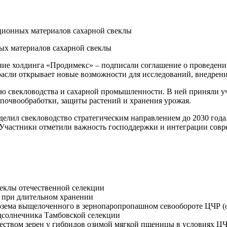
ционных материалов сахарной свеклы
х материалов сахарной свеклы
ие холдинга «Продимекс» – подписали соглашение о проведени
расли открывает новые возможности для исследований, внедрен
ию свекловодства и сахарной промышленности. В ней приняли у
 почвообработки, защиты растений и хранения урожая.
елил свекловодство стратегическим направлением до 2030 года.
%. Участники отметили важность господдержки и интеграции сов
веклы отечественной селекции
а при длительном хранении
озема выщелоченного в зернопаропропашном севообороте ЦЧР (о
дсолнечника Тамбовской селекции
еством зерен у гибридов озимой мягкой пшеницы в условиях Ц