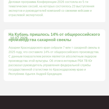
Деловая программа Конференции-2026 состояла из 5-ти
тематических сессий, на которых состоялось 23 выступления
экспертов и руководителей компаний со свежими кейсами и
отраслевой экспертизой.
На Кубань пришлось 14% от общероссийского
10.07.2026
производства сахарной свеклы
Аграрии Краснодарского края собрали 7 млн т сахарной свеклы в
2025 году, что составило 14% от общероссийского производства.
С данным показателем регион является абсолютным лидером
производства этой культуры. Об этом в интервью РБК ТВ Юг
рассказал руководитель управления федеральной службы
государственной статистики по Краснодарскому краю и
Республике Адыгея Андрей Бредищев.