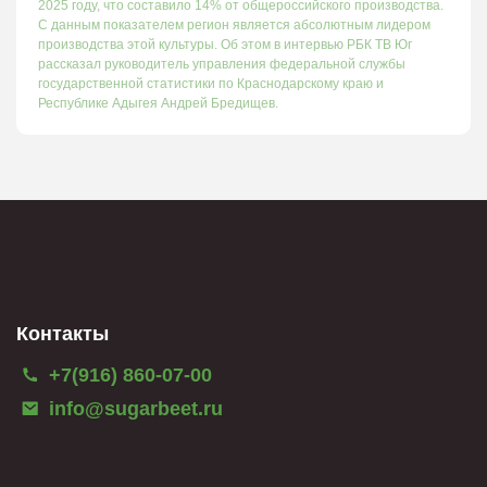
2025 году, что составило 14% от общероссийского производства.
С данным показателем регион является абсолютным лидером
производства этой культуры. Об этом в интервью РБК ТВ Юг
рассказал руководитель управления федеральной службы
государственной статистики по Краснодарскому краю и
Республике Адыгея Андрей Бредищев.
Контакты
+7(916) 860-07-00
info@sugarbeet.ru