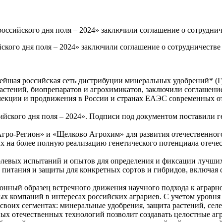
ссийского дня поля – 2024» заключили соглашение о сотруднич
кого дня поля – 2024» заключили соглашение о сотрудничестве
ейшая российская сеть дистрибуции минеральных удобрений* (
астений, биопрепаратов и агрохимикатов, заключили соглашение
лекции и продвижения в России и странах ЕАЭС современных о
ийского дня поля – 2024». Подписи под документом поставили
ро-Регион» и «Щелково Агрохим» для развития отечественного 
ых на более полную реализацию генетического потенциала оте
левых испытаний и опытов для определения и фиксации лучших 
 питания и защиты для конкретных сортов и гибридов, включая 
нный образец встречного движения научного подхода к аграрно
х компаний в интересах российских аграриев. С учетом уровня 
воих сегментах: минеральные удобрения, защита растений, селе
х отечественных технологий позволит создавать целостные аг