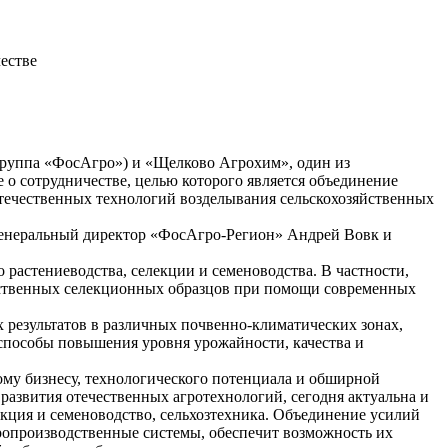
естве
Группа «ФосАгро») и «Щелково Агрохим», один из
 о сотрудничестве, целью которого является объединение
течественных технологий возделывания сельскохозяйственных
 генеральный директор «ФосАгро-Регион» Андрей Вовк и
растениеводства, селекции и семеноводства. В частности,
чественных селекционных образцов при помощи современных
результатов в различных почвенно-климатических зонах,
способы повышения уровня урожайности, качества и
му бизнесу, технологического потенциала и обширной
развития отечественных агротехнологий, сегодня актуальна и
кция и семеноводство, сельхозтехника. Объединение усилий
ропроизводственные системы, обеспечит возможность их