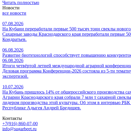
Читать полностью
Новости
все новости
07.08.2026
На Кубани переработали первые 500 тысяч тонн свеклы нового
Сахарные заводы Краснодарского края переработали первые 500
Кондратьев.
06.08.2026
Развитие биотехнологий способствует повышению конкуренто
06.08.2026
Итоги четвёртой летней международной аграрной конферен
Деловая программа Конференции-2026 состояла из 5-ти темати
экспертизой.
10.07.2026
На Кубань пришлось 14% от общероссийского производства са
Аграрии Краснодарского края собрали 7 млн т сахарной свеклы
лидером производства этой культуры. Об этом в интервью РБК
Республике Адыгея Андрей Бредищев.
Контакты
+7(916) 860-07-00
info@sugarbeet.ru