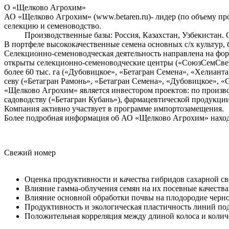
О «Щелково Агрохим»
АО «Щелково Агрохим» (www.betaren.ru)- лидер (по объему пр
селекцию и семеноводство.
Производственные базы: Россия, Казахстан, Узбекистан. О
В портфеле высококачественные семена основных с/х культур, б
Селекционно-семеноводческая деятельность направлена на фо
открыты селекционно-семеноводческие центры («СоюзСемСвек
более 60 тыс. га («Дубовицкое», «Бетагран Семена», «Хелиант
севу («Бетагран Рамонь», «Бетагран Семена», «Дубовицкое», «
«Щелково Агрохим» является инвестором проектов: по производ
садоводству («Бетагран Кубань»), фармацевтической продукции
Компания активно участвует в программе импортозамещения.
Более подробная информация об АО «Щелково Агрохим» наход
Свежий номер
Оценка продуктивности и качества гибридов сахарной с
Влияние гамма-облучения семян на их посевные качеств
Влияние основной обработки почвы на плодородие черн
Продуктивность и экологическая пластичность линий по
Положительная корреляция между длиной колоса и колич