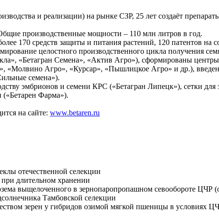
оизводства и реализации) на рынке СЗР, 25 лет создаёт препар
бщие производственные мощности – 110 млн литров в год.
олее 170 средств защиты и питания растений, 120 патентов на с
рмирование целостного производственного цикла получения сем
ла», «Бетагран Семена», «Актив Агро»), сформированы центры
а», «Молвино Агро», «Курсар», «Пышлицкое Агро» и др.), введе
Сильные семена»).
ству эмбрионов и семени КРС («Бетагран Липецк»), сетки для з
 («Бетарен Фарма»).
ится на сайте:
www.betaren.ru
веклы отечественной селекции
а при длительном хранении
озема выщелоченного в зернопаропропашном севообороте ЦЧР (о
дсолнечника Тамбовской селекции
еством зерен у гибридов озимой мягкой пшеницы в условиях Ц