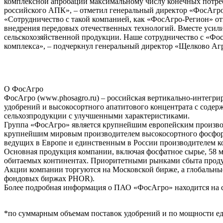
комплексной апробации максимальному числу конечных потреб
российского АПК», – отметил генеральный директор «ФосАгр
«Сотрудничество с такой компанией, как «ФосАгро-Регион» от
внедрения передовых отечественных технологий. Вместе усили
сельскохозяйственной продукции. Наше сотрудничество с «Фос
комплекса», – подчеркнул генеральный директор «Щелково Агр
О ФосАгро
ФосАгро (www.phosagro.ru) – российская вертикально-интег
удобрений и высокосортного апатитового концентрата с соде
сельхозпродукции с улучшенными характеристиками.
Группа «ФосАгро» является крупнейшим европейским произв
крупнейшим мировым производителем высокосортного фосфорн
ведущих в Европе и единственным в России производителем к
Основная продукция компании, включая фосфатное сырье, 58 м
обитаемых континентах. Приоритетными рынками сбыта проду
Акции компании торгуются на Московской бирже, а глобальны
фондовых биржах PHOR).
Более подробная информация о ПАО «ФосАгро» находится на 
*по суммарным объемам поставок удобрений и по мощности е