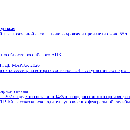
 урожая
 тыс. т сахарной свеклы нового урожая и произвели около 55 т
способности российского АПК
ции ГДЕ МАРЖА 2026
ческих сессий, на которых состоялось 23 выступления экспертов
харной свеклы
 в 2025 году, что составило 14% от общероссийского производс
 ТВ Юг рассказал руководитель управления федеральной службы