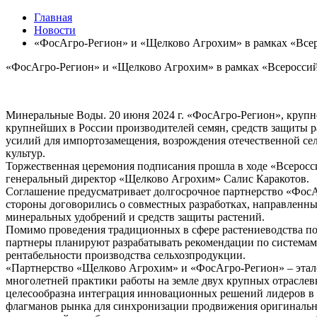
Главная
Новости
«ФосАгро-Регион» и «Щелково Агрохим» в рамках «Всеро
«ФосАгро-Регион» и «Щелково Агрохим» в рамках «Всероссийс
Минеральные Воды. 20 июня 2024 г. «ФосАгро-Регион», крупн
крупнейших в России производителей семян, средств защиты р
усилий для импортозамещения, возрождения отечественной се
культур.
Торжественная церемония подписания прошла в ходе «Всеросс
генеральный директор «Щелково Агрохим» Салис Каракотов.
Соглашение предусматривает долгосрочное партнерство «ФосАг
стороны договорились о совместных разработках, направленн
минеральных удобрений и средств защиты растений.
Помимо проведения традиционных в сфере растениеводства по
партнеры планируют разрабатывать рекомендации по системам
рентабельности производства сельхозпродукции.
«Партнерство «Щелково Агрохим» и «ФосАгро-Регион» – этало
многолетней практики работы на земле двух крупных отраслевы
целесообразна интеграция инновационных решений лидеров в с
флагманов рынка для синхронизации продвижения оригинальны