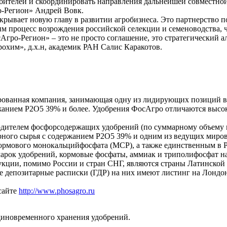
ителей и скоординировать направления дальнейшей совместной 
о-Регион» Андрей Вовк.
крывает новую главу в развитии агробизнеса. Это партнерство 
м процесс возрождения российской селекции и семеноводства, 
Агро-Регион» – это не просто соглашение, это стратегический 
охим», д.х.н, академик РАН Салис Каракотов.
рированная компания, занимающая одну из лидирующих позиций
ржанием P2O5 39% и более. Удобрения ФосАгро отличаются высо
одителем фосфорсодержащих удобрений (по суммарному объем
ого сырья с содержанием P2O5 39% и одним из ведущих миров
ормового монокальцийфосфата (MCP), а также единственным в 
арок удобрений, кормовые фосфаты, аммиак и триполифосфат нат
кции, помимо России и стран СНГ, являются страны Латинской
е депозитарные расписки (ГДР) на них имеют листинг на Лондо
сайте
http://www.phosagro.ru
диновременного хранения удобрений.