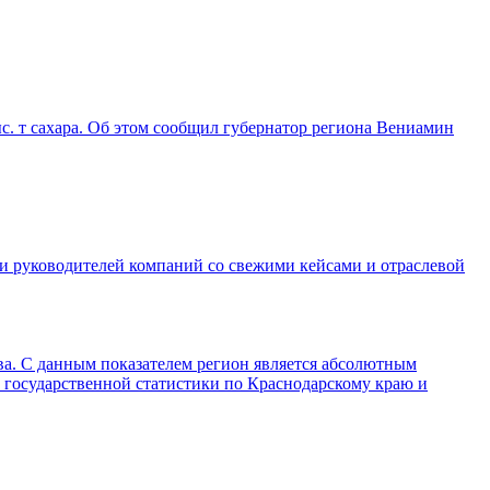
ыс. т сахара. Об этом сообщил губернатор региона Вениамин
 и руководителей компаний со свежими кейсами и отраслевой
тва. С данным показателем регион является абсолютным
 государственной статистики по Краснодарскому краю и