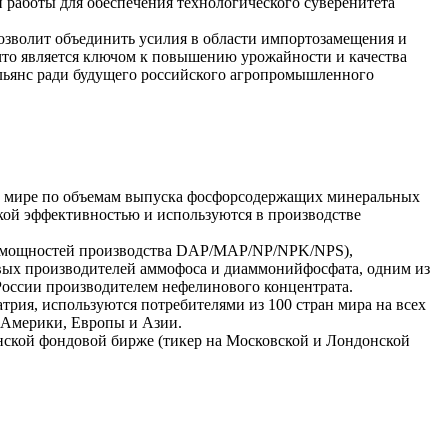
работы для обеспечения технологического суверенитета
позволит объединить усилия в области импортозамещения и
что является ключом к повышению урожайности и качества
альянс ради будущего российского агропромышленного
 в мире по объемам выпуска фосфорсодержащих минеральных
кой эффективностью и используются в производстве
у мощностей производства DAP/MAP/NP/NPK/NPS),
ых производителей аммофоса и диаммонийфосфата, одним из
России производителем нефелинового концентрата.
рия, используются потребителями из 100 стран мира на всех
 Америки, Европы и Азии.
нской фондовой бирже (тикер на Московской и Лондонской