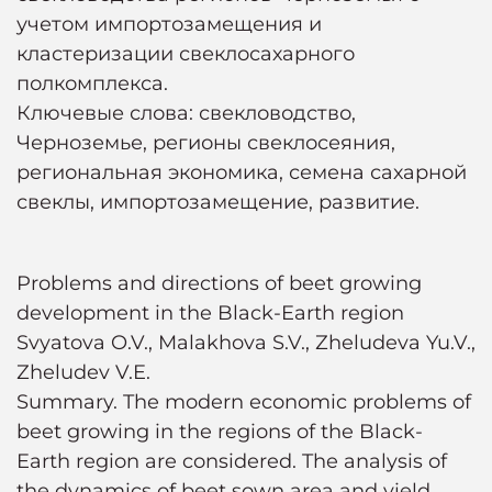
учетом импортозамещения и
кластеризации свеклосахарного
полкомплекса.
Ключевые слова: свекловодство,
Черноземье, регионы свеклосеяния,
региональная экономика, семена сахарной
свеклы, импортозамещение, развитие.
Problems and directions of beet growing
development in the Black-Earth region
Svyatova O.V., Malakhova S.V., Zheludeva Yu.V.,
Zheludev V.E.
Summary. The modern economic problems of
beet growing in the regions of the Black-
Earth region are considered. The analysis of
the dynamics of beet sown area and yield