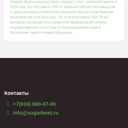
Аграрии Краснодарского края собрали 7 млн т сахарной свеклы в
2025 году, что составило 14% от общероссийского производства.
С данным показателем регион является абсолютным лидером
производства этой культуры. Об этом в интервью РБК ТВ Юг
рассказал руководитель управления федеральной службы
государственной статистики по Краснодарскому краю и
Республике Адыгея Андрей Бредищев.
Контакты
+7(916) 860-07-00
info@sugarbeet.ru