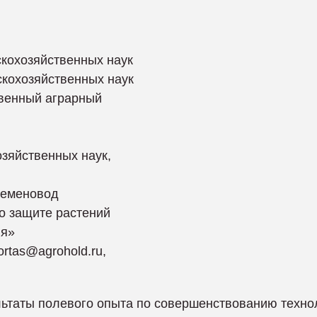
скохозяйственных наук
скохозяйственных наук
твенный аграрный
озяйственных наук,
семеновод
по защите растений
ия»
Portas@agrohold.ru,
ьтаты полевого опыта по совершенствованию техно