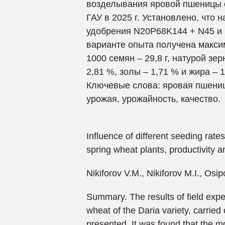
возделывания яровой пшеницы с
ГАУ в 2025 г. Установлено, что
удобрения N20P68K144 + N45 и н
варианте опыта получена максим
1000 семян – 29,8 г, натурой зе
2,81 %, золы – 1,71 % и жира – 1
Ключевые слова: яровая пшениц
урожая, урожайность, качество.
Influence of different seeding rate
spring wheat plants, productivity an
Nikiforov V.M., Nikiforov M.I., Osi
Summary. The results of field expe
wheat of the Daria variety, carried
presented. It was found that the m