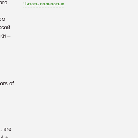
ого
Читать полностью
ом
ссой
ки –
ors of
, are
44 +