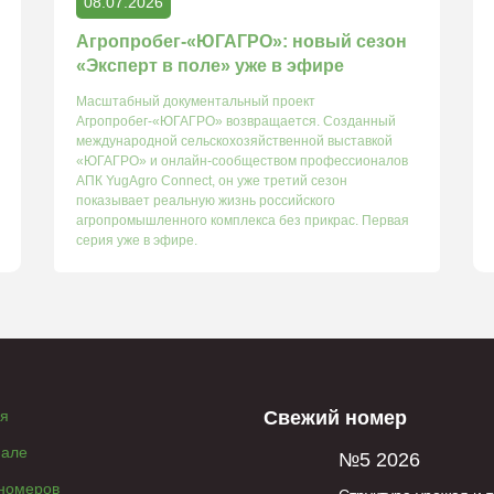
08.07.2026
Агропробег-«ЮГАГРО»: новый сезон
«Эксперт в поле» уже в эфире
Масштабный документальный проект
Агропробег-«ЮГАГРО» возвращается. Созданный
международной сельскохозяйственной выставкой
«ЮГАГРО» и онлайн-сообществом профессионалов
АПК YugAgro Connect, он уже третий сезон
показывает реальную жизнь российского
агропромышленного комплекса без прикрас. Первая
серия уже в эфире.
ая
Свежий номер
нале
№5 2026
 номеров