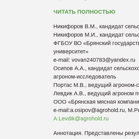
ЧИТАТЬ ПОЛНОСТЬЮ
Никифоров В.М., кандидат сель
Никифоров М.И., кандидат сель
ФГБОУ ВО «Брянский государс
университет»
e-mail: vovan240783@yandex.ru
Осипов А.А., кандидат сельскох
агроном-исследователь
Портас М.В., ведущий агроном-
Левдик А.В., ведущий агроном 
ООО «Брянская мясная компан
e-mail:a.osipov@agrohold.ru, M.
A.Levdik@agrohold.ru
Аннотация. Представлены резул