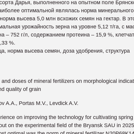
орта Дарья, выполненного на опытном поле Брянск
 наиболее оптимальной являлась норма минерального
орма высева 5,0 млн всхожих семян на гектар. В эт
альная урожайность зерна на уровне 5,12 т/га, с ма
рна – 752 г/л, содержанием протеина – 15,9 %, клетчат
,33 %.
а, норма высева семян, доза удобрения, структура
s and doses of mineral fertilizers on morphological indicat
d quality of grain
pov A.A., Portas M.V., Levdick A.V.
rience on improving the technology for cultivating spring
 out on the experimental field of the Bryansk SAU in 2025
ost optimal was the norm of mineral fertilizer N20P68K1