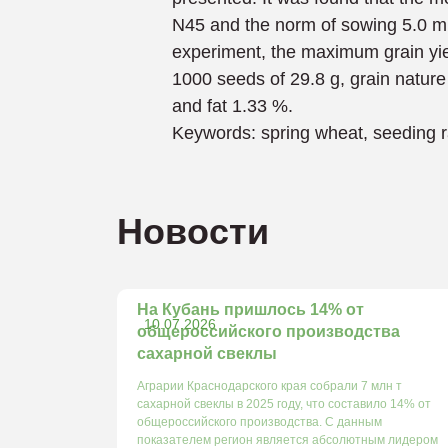
N45 and the norm of sowing 5.0 mil
experiment, the maximum grain yiel
1000 seeds of 29.8 g, grain nature 
and fat 1.33 %.
Keywords: spring wheat, seeding rate
Новости
На Кубань пришлось 14% от
10.07.2026
общероссийского производства
сахарной свеклы
Аграрии Краснодарского края собрали 7 млн т
сахарной свеклы в 2025 году, что составило 14% от
общероссийского производства. С данным
показателем регион является абсолютным лидером