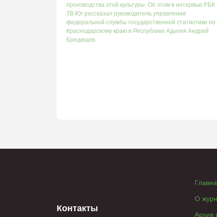
производства этой культуры. Об этом в интервью РБК
ТВ Юг рассказал руководитель управления
федеральной службы государственной статистики по
Краснодарскому краю и Республике Адыгея Андрей
Бредищев.
Главн
О жур
Контакты
Архив