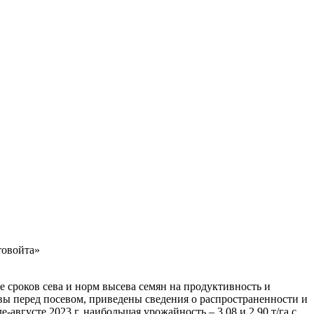
товойта»
 сроков сева и норм высева семян на продуктивность и
ы перед посевом, приведены сведения о распространенности и
августе 2023 г. наибольшая урожайность – 3,08 и 2,90 т/га с