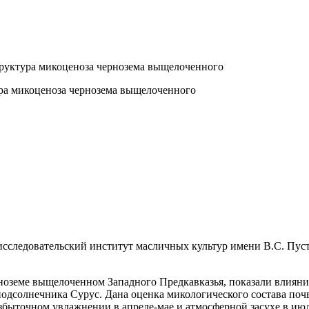
руктура микоценоза чернозема выщелоченного
ра микоценоза чернозема выщелоченного
следовательский институт масличных культур имени В.С. Пус
ноземе выщелоченном Западного Предкавказья, показали влияние
дсолнечника Сурус. Дана оценка микологического состава почв
быточном увлажнении в апреле-мае и атмосферной засухе в июле-