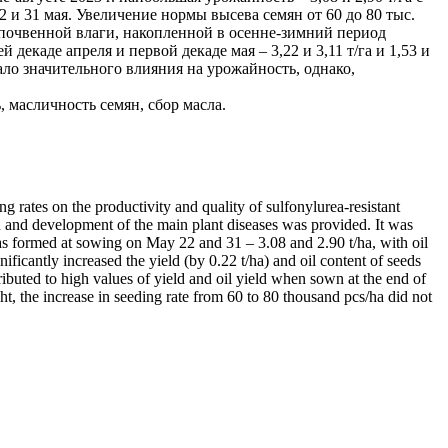
2 и 31 мая. Увеличение нормы высева семян от 60 до 80 тыс.
ас почвенной влаги, накопленной в осенне-зимний период
екаде апреля и первой декаде мая – 3,22 и 3,11 т/га и 1,53 и
зало значительного влияния на урожайность, однако,
 масличность семян, сбор масла.
rates on the productivity and quality of sulfonylurea-resistant
n and development of the main plant diseases was provided. It was
as formed at sowing on May 22 and 31 – 3.08 and 2.90 t/ha, with oil
ificantly increased the yield (by 0.22 t/ha) and oil content of seeds
ributed to high values of yield and oil yield when sown at the end of
t, the increase in seeding rate from 60 to 80 thousand pcs/ha did not