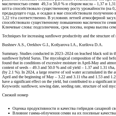
масличностью семян 49,3 и 50,0 % и сбором масла – 1,37 и 1,3
шт/га способствовало существенному росту урожайности (на 0,2
предыдущего года, и осадки в мае способствовали получению выс
1,22 т/га соответственно. В условиях летней атмосферной засу
способствовало существенному повышению масличности семян
Ключевые слова: подсолнечник, срок посева, норма высева семя
Techniques for increasing sunflower productivity and the structure of
Bushnev A.S., Orekhov G.I., Kotlyarova I.A., Kurilova D.A.
Summary. Studies conducted in 2023–2024 on leached black soil in the
sunflower hybrid Surus. The mycological composition of the soil befo
found that in conditions of excessive moisture in April-May and atmo
content of seeds – 49.3 and 50.0 % and oil yield – 1.37 and 1.31 t/ha, 
(by 2.1 %). In 2024, a large reserve of soil water accumulated in the 
April and the beginning of May – 3.22 and 3.11 t/ha and 1.53 and 1.22
have a significant effect on the yield, but contributed to a significant 
Keywords: sunflower, sowing date, seeding rate, structure of soil mycoce
Свежий номер
Оценка продуктивности и качества гибридов сахарной с
Влияние гамма-облучения семян на их посевные качеств