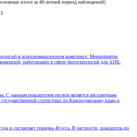
сновные итоги за 40-летний период наблюдений)
ЧЗ
ехнологий в агропромышленном комплексе. Мероприятие
х компаний, работающих в сфере биотехнологий для АПК.
тва. С данным показателем регион является абсолютным
 государственной статистики по Краснодарскому краю и
а и составляет порядка 40 ц/га. В частности, показатель по