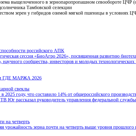
озема выщелоченного в зернопаропропашном севообороте ЦЧР (о
дсолнечника Тамбовской селекции
еством зерен у гибридов озимой мягкой пшеницы в условиях Ц
способности российского АПК
егическая сессия «БиоАгро 2026», посвященная развитию биот
р, научного сообщества, инвесторов и молодых технологически
ции ГДЕ МАРЖА 2026
харной свеклы
 в 2025 году, что составило 14% от общероссийского производс
 ТВ Юг рассказал руководитель управления федеральной службы
ти на четверть
 урожайность зерна почти на четверть выше уровня прошлого год