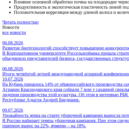
Влияние основной обработки почвы на плодородие черн
Продуктивность и экологическая пластичность линий по
Положительная корреляция между длиной колоса и колич
Читать полностью
Новости
все новости
06.08.2026
Развитие биотехнологий способствует повышению конкуренто
В Корпоративном университете Россельхозбанка прошла страт
объединило представителей бизнеса, государственных структу
06.08.2026
Итоги четвёртой летней международной аграрной конферен
10.07.2026
На Кубань пришлось 14% от общероссийского производства са
Аграрии Краснодарского края собрали 7 млн т сахарной свеклы
лидером производства этой культуры. Об этом в интервью РБК
Республике Адыгея Андрей Бредищев.
09.07.2026
Урожайность зерна на старте уборочной кампании выросла поч
В России набирает темпы уборочная кампания. При этом средняя
пшенице вырос на 22%, ячменю – на 18%.