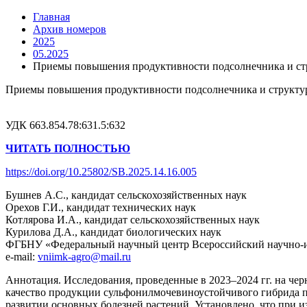
Главная
Архив номеров
2025
05.2025
Приемы повышения продуктивности подсолнечника и ст
Приемы повышения продуктивности подсолнечника и структу
УДК 663.854.78:631.5:632
ЧИТАТЬ ПОЛНОСТЬЮ
https://doi.org/10.25802/SB.2025.14.16.005
Бушнев А.С., кандидат сельскохозяйственных наук
Орехов Г.И., кандидат технических наук
Котлярова И.А., кандидат сельскохозяйственных наук
Курилова Д.А., кандидат биологических наук
ФГБНУ «Федеральный научный центр Всероссийский научно-ис
e-mail:
vniimk-agro@mail.ru
Аннотация. Исследования, проведенные в 2023–2024 гг. на чер
качество продукции сульфонилмочевиноустойчивого гибрида по
развитии основных болезней растений. Установлено, что при из