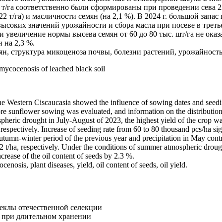
1 т/га соответственно были сформированы при проведении сева 2
2 т/га) и масличности семян (на 2,1 %). В 2024 г. большой зап
оких значений урожайности и сбора масла при посеве в третьей д
хи увеличение нормы высева семян от 60 до 80 тыс. шт/га не ока
 на 2,3 %.
н, структура микоценоза почвы, болезни растений, урожайность,
 mycocenosis of leached black soil
 Western Ciscaucasia showed the influence of sowing dates and seeding 
re sunflower sowing was evaluated, and information on the distributio
spheric drought in July-August of 2023, the highest yield of the crop w
respectively. Increase of seeding rate from 60 to 80 thousand pcs/ha sign
autumn-winter period of the previous year and precipitation in May cont
 t/ha, respectively. Under the conditions of summer atmospheric drough
increase of the oil content of seeds by 2.3 %.
nosis, plant diseases, yield, oil content of seeds, oil yield.
веклы отечественной селекции
а при длительном хранении