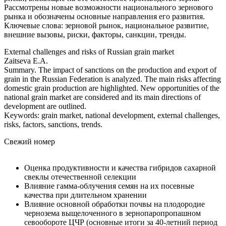
Рассмотрены новые возможности национального зернового
рынка и обозначены основные направления его развития.
Ключевые слова: зерновой рынок, национальное развитие,
внешние вызовы, риски, факторы, санкции, тренды.
External challenges and risks of Russian grain market
Zaitseva E.A.
Summary. The impact of sanctions on the production and export of
grain in the Russian Federation is analyzed. The main risks affecting
domestic grain production are highlighted. New opportunities of the
national grain market are considered and its main directions of
development are outlined.
Keywords: grain market, national development, external challenges,
risks, factors, sanctions, trends.
Свежий номер
Оценка продуктивности и качества гибридов сахарной
свеклы отечественной селекции
Влияние гамма-облучения семян на их посевные
качества при длительном хранении
Влияние основной обработки почвы на плодородие
чернозема выщелоченного в зернопаропропашном
севообороте ЦЧР (основные итоги за 40-летний период