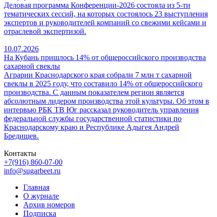
Деловая программа Конференции-2026 состояла из 5-ти
тематических сессий, на которых состоялось 23 выступления
экспертов и руководителей компаний со свежими кейсами и
отраслевой экспертизой.
10.07.2026
На Кубань пришлось 14% от общероссийского производства
сахарной свеклы
Аграрии Краснодарского края собрали 7 млн т сахарной
свеклы в 2025 году, что составило 14% от общероссийского
производства. С данным показателем регион является
абсолютным лидером производства этой культуры. Об этом в
интервью РБК ТВ Юг рассказал руководитель управления
федеральной службы государственной статистики по
Краснодарскому краю и Республике Адыгея Андрей
Бредищев.
Контакты
+7(916) 860-07-00
info@sugarbeet.ru
Главная
О журнале
Архив номеров
Подписка