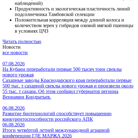
наблюдений)
Продуктивность и экологическая пластичность линий
подсолнечника Тамбовской селекции
Положительная корреляция между длиной колоса и
количеством зерен у гибридов озимой мягкой пшеницы
в условиях ЦЧЗ
Читать полностью
Новости
все новости
07.08.2026
На Кубани переработали первые 500 тысяч тонн свеклы
нового урожая
Сахарные заводы Краснодарского края переработали первые
500 тыс. т сахарной свеклы нового урожая и произвели около
55 тыс. т сахара. Об этом сообщил губернатор региона
Вениамин Кондратьев.
06.08.2026
Развитие биотехнологий способствует повышению
конкурентоспособности российского АПК
06.08.2026
Итоги четвёртой летней международной аграрной
конференции ГДЕ МАРЖА 2026