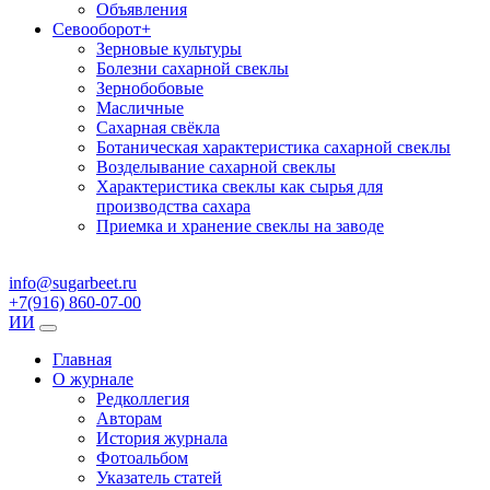
Объявления
Севооборот
+
Зерновые культуры
Болезни сахарной свеклы
Зернобобовые
Масличные
Сахарная свёкла
Ботаническая характеристика сахарной свеклы
Возделывание сахарной свеклы
Характеристика свеклы как сырья для
производства сахара
Приемка и хранение свеклы на заводе
info@sugarbeet.ru
+7(916) 860-07-00
ИИ
Главная
О журнале
Редколлегия
Авторам
История журнала
Фотоальбом
Указатель статей