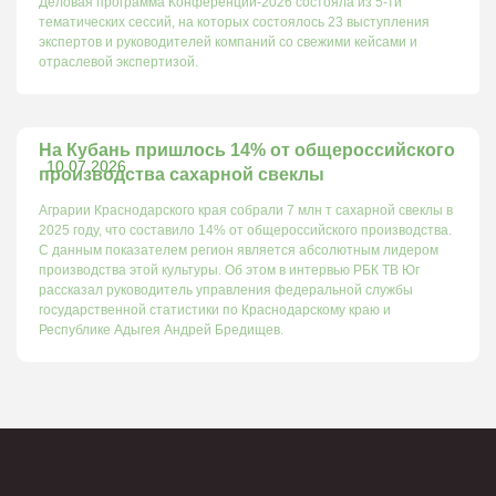
Деловая программа Конференции-2026 состояла из 5-ти
тематических сессий, на которых состоялось 23 выступления
экспертов и руководителей компаний со свежими кейсами и
отраслевой экспертизой.
На Кубань пришлось 14% от общероссийского
10.07.2026
производства сахарной свеклы
Аграрии Краснодарского края собрали 7 млн т сахарной свеклы в
2025 году, что составило 14% от общероссийского производства.
С данным показателем регион является абсолютным лидером
производства этой культуры. Об этом в интервью РБК ТВ Юг
рассказал руководитель управления федеральной службы
государственной статистики по Краснодарскому краю и
Республике Адыгея Андрей Бредищев.