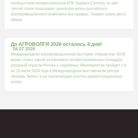
сообществом профессионалов АПК YugAgro Connect, он уже
третий сезон показывает реальную жизнь российского
агропромышленного комплекса без прикрас. Первая серия уже в
эфире.
До АГРОВОЛГИ 2026 осталось 4 дня!
04.07.2026
Международная агропромышленная выставка «Агроволга» 2026
вновь станет одной из ключевых профессиональных площадок
аграрной отрасли России и зарубежья. Мероприятие пройдет с 8
по 10 июля 2026 года в Международном выставочном центре
«Казань Экспо» и на прилегающих опытно-демонстрационных
полях.