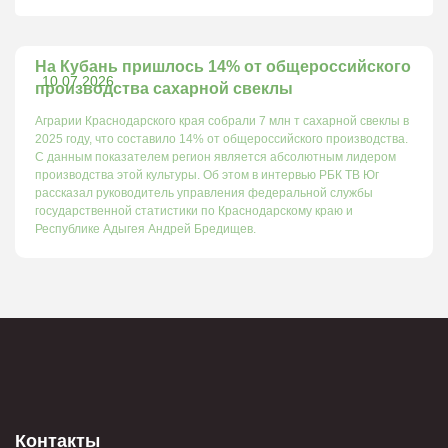
На Кубань пришлось 14% от общероссийского
10.07.2026
производства сахарной свеклы
Аграрии Краснодарского края собрали 7 млн т сахарной свеклы в
2025 году, что составило 14% от общероссийского производства.
С данным показателем регион является абсолютным лидером
производства этой культуры. Об этом в интервью РБК ТВ Юг
рассказал руководитель управления федеральной службы
государственной статистики по Краснодарскому краю и
Республике Адыгея Андрей Бредищев.
Контакты