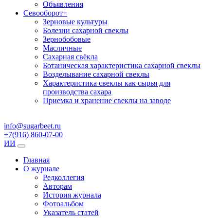
Объявления
Севооборот
+
Зерновые культуры
Болезни сахарной свеклы
Зернобобовые
Масличные
Сахарная свёкла
Ботаническая характеристика сахарной свеклы
Возделывание сахарной свеклы
Характеристика свеклы как сырья для
производства сахара
Приемка и хранение свеклы на заводе
info@sugarbeet.ru
+7(916) 860-07-00
ИИ
Главная
О журнале
Редколлегия
Авторам
История журнала
Фотоальбом
Указатель статей