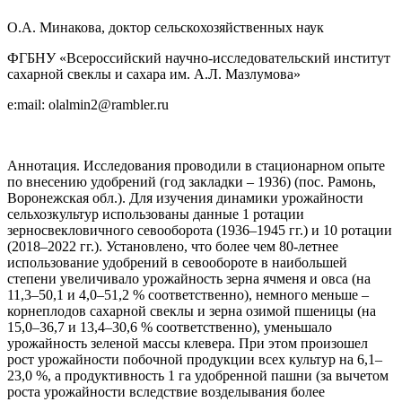
О.А. Минакова, доктор сельскохозяйственных наук
ФГБНУ «Всероссийский научно-исследовательский институт
сахарной свеклы и сахара им. А.Л. Мазлумова»
e:mail: olalmin2@rambler.ru
Аннотация. Исследования проводили в стационарном опыте
по внесению удобрений (год закладки – 1936) (пос. Рамонь,
Воронежская обл.). Для изучения динамики урожайности
сельхозкультур использованы данные 1 ротации
зерносвекловичного севооборота (1936–1945 гг.) и 10 ротации
(2018–2022 гг.). Установлено, что более чем 80-летнее
использование удобрений в севообороте в наибольшей
степени увеличивало урожайность зерна ячменя и овса (на
11,3–50,1 и 4,0–51,2 % соответственно), немного меньше –
корнеплодов сахарной свеклы и зерна озимой пшеницы (на
15,0–36,7 и 13,4–30,6 % соответственно), уменьшало
урожайность зеленой массы клевера. При этом произошел
рост урожайности побочной продукции всех культур на 6,1–
23,0 %, а продуктивность 1 га удобренной пашни (за вычетом
роста урожайности вследствие возделывания более