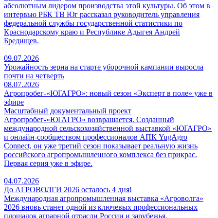
абсолютным лидером производства этой культуры. Об этом в
интервью РБК ТВ Юг рассказал руководитель управления
федеральной службы государственной статистики по
Краснодарскому краю и Республике Адыгея Андрей
Бредищев.
09.07.2026
Урожайность зерна на старте уборочной кампании выросла
почти на четверть
08.07.2026
Агропробег-«ЮГАГРО»: новый сезон «Эксперт в поле» уже в
эфире
Масштабный документальный проект
Агропробег-«ЮГАГРО» возвращается. Созданный
международной сельскохозяйственной выставкой «ЮГАГРО»
и онлайн-сообществом профессионалов АПК YugAgro
Connect, он уже третий сезон показывает реальную жизнь
российского агропромышленного комплекса без прикрас.
Первая серия уже в эфире.
04.07.2026
До АГРОВОЛГИ 2026 осталось 4 дня!
Международная агропромышленная выставка «Агроволга»
2026 вновь станет одной из ключевых профессиональных
площадок аграрной отрасли России и зарубежья.