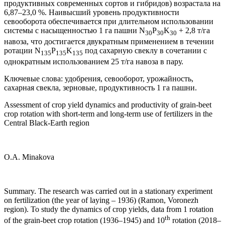
продуктивных современных сортов и гибридов) возрастала на
6,87–23,0 %. Наивысший уровень продуктивности
севооборота обеспечивается при длительном использовании
системы с насыщенностью 1 га пашни N
P
K
+ 2,8 т/га
30
30
30
навоза, что достигается двукратным применением в течении
ротации N
P
K
под сахарную свеклу в сочетании с
135
135
135
однократным использованием 25 т/га навоза в пару.
Ключевые слова: удобрения, севооборот, урожайность,
сахарная свекла, зерновые, продуктивность 1 га пашни.
Assessment of crop yield dynamics and productivity of grain-beet
crop rotation with short-term and long-term use of fertilizers in the
Central Black-Earth region
O.A. Minakova
Summary. The research was carried out in a stationary experiment
on fertilization (the year of laying – 1936) (Ramon, Voronezh
region). To study the dynamics of crop yields, data from 1 rotation
th
of the grain-beet crop rotation (1936–1945) and 10
rotation (2018–