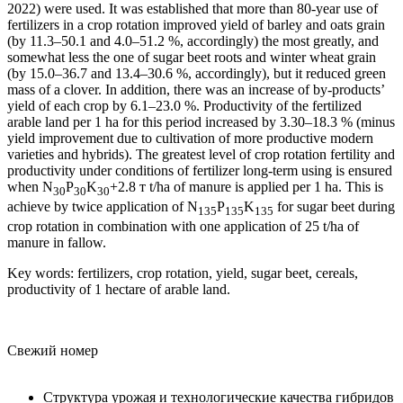
2022) were used. It was established that more than 80-year use of
fertilizers in a crop rotation improved yield of barley and oats grain
(by 11.3–50.1 and 4.0–51.2 %, accordingly) the most greatly, and
somewhat less the one of sugar beet roots and winter wheat grain
(by 15.0–36.7 and 13.4–30.6 %, accordingly), but it reduced green
mass of a clover. In addition, there was an increase of by-products’
yield of each crop by 6.1–23.0 %. Productivity of the fertilized
arable land per 1 ha for this period increased by 3.30–18.3 % (minus
yield improvement due to cultivation of more productive modern
varieties and hybrids). The greatest level of crop rotation fertility and
productivity under conditions of fertilizer long-term using is ensured
when N
P
K
+2.8 т t/ha of manure is applied per 1 ha. This is
30
30
30
achieve by twice application of N
P
K
for sugar beet during
135
135
135
crop rotation in combination with one application of 25 t/ha of
manure in fallow.
Key words: fertilizers, crop rotation, yield, sugar beet, cereals,
productivity of 1 hectare of arable land.
Свежий номер
Структура урожая и технологические качества гибридов