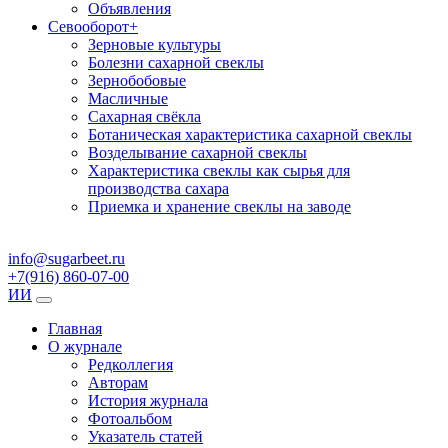
Объявления
Севооборот
+
Зерновые культуры
Болезни сахарной свеклы
Зернобобовые
Масличные
Сахарная свёкла
Ботаническая характеристика сахарной свеклы
Возделывание сахарной свеклы
Характеристика свеклы как сырья для
производства сахара
Приемка и хранение свеклы на заводе
info@sugarbeet.ru
+7(916) 860-07-00
ИИ
Главная
О журнале
Редколлегия
Авторам
История журнала
Фотоальбом
Указатель статей