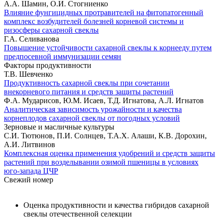
А.А. Шамин, О.И. Стогниенко
Влияние фунгицидных протравителей на фитопатогенный
комплекс возбудителей болезней корневой системы и
ризосферы сахарной свеклы
Г.А. Селиванова
Повышение устойчивости сахарной свеклы к корнееду путем
предпосевной иммунизации семян
Факторы продуктивности
Т.В. Шевченко
Продуктивность сахарной свеклы при сочетании
внекорневого питания и средств защиты растений
Ф.А. Мударисов, Ю.М. Исаев, Т.Д. Игнатова, А.Л. Игнатов
Аналитическая зависимость урожайности и качества
корнеплодов сахарной свеклы от погодных условий
Зерновые и масличные культуры
С.И. Тютюнов, П.И. Солнцев, Т.А.Х. Алаши, К.В. Дорохин,
А.И. Литвинов
Комплексная оценка применения удобрений и средств защиты
растений при возделывании озимой пшеницы в условиях
юго-запада ЦЧР
Свежий номер
Оценка продуктивности и качества гибридов сахарной
свеклы отечественной селекции