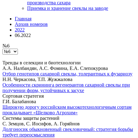
производства сахара
Приемка и хранение свеклы на заводе
Главная
Архив номеров
2022
06.2022
№6
Тренды в селекции и биотехнологии
А.А. Налбандян, А.С. Фомина, Е.А. Слепокурова
Отбор генотипов сахарной свеклы, толерантных к фузариозу
Н.Н. Черкасова, Т.П. Жужжалова
Особенности скрининга регенерантов сахарной свеклы при
получении форм, устойчивых к засухе
Сортовая стратегия
Г.И. Балабанова
Широкую дорогу российским высокотехнологичным сортам
прокладывает «Щелково Агрохим»
Системы защиты растений
С. Земцов, С. Иосифов, А. Горяйнов
Долгоносик обыкновенный свекловичный: стратегия борьбы
требует переосмысления