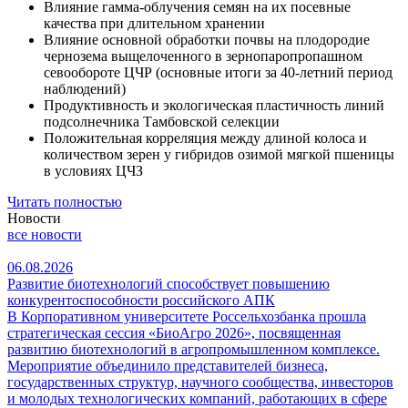
Влияние гамма-облучения семян на их посевные
качества при длительном хранении
Влияние основной обработки почвы на плодородие
чернозема выщелоченного в зернопаропропашном
севообороте ЦЧР (основные итоги за 40-летний период
наблюдений)
Продуктивность и экологическая пластичность линий
подсолнечника Тамбовской селекции
Положительная корреляция между длиной колоса и
количеством зерен у гибридов озимой мягкой пшеницы
в условиях ЦЧЗ
Читать полностью
Новости
все новости
06.08.2026
Развитие биотехнологий способствует повышению
конкурентоспособности российского АПК
В Корпоративном университете Россельхозбанка прошла
стратегическая сессия «БиоАгро 2026», посвященная
развитию биотехнологий в агропромышленном комплексе.
Мероприятие объединило представителей бизнеса,
государственных структур, научного сообщества, инвесторов
и молодых технологических компаний, работающих в сфере