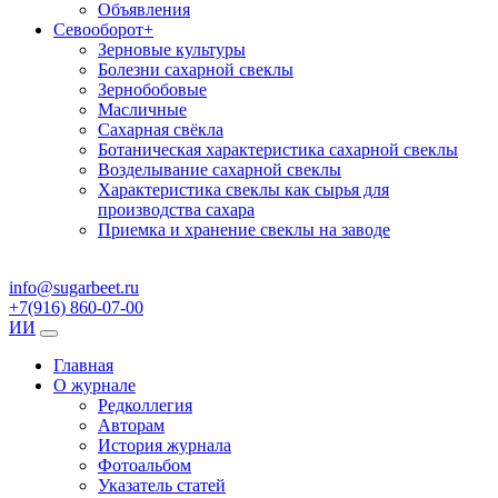
Объявления
Севооборот
+
Зерновые культуры
Болезни сахарной свеклы
Зернобобовые
Масличные
Сахарная свёкла
Ботаническая характеристика сахарной свеклы
Возделывание сахарной свеклы
Характеристика свеклы как сырья для
производства сахара
Приемка и хранение свеклы на заводе
info@sugarbeet.ru
+7(916) 860-07-00
ИИ
Главная
О журнале
Редколлегия
Авторам
История журнала
Фотоальбом
Указатель статей