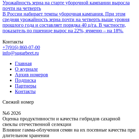
Урожайность зерна на старте уборочной кампании выросла
почти на четверть
В России набирает темпы уборочная кампания. При этом
средняя урожайность зерна почти на четверть выше уровня
прошлого года и составляет порядка 40 ц/га. В частности,
показатель по пшенице вырос на 22%, ячменю – на 18%.
Контакты
+7(916) 860-07-00
info@sugarbeet.ru
Главная
О журнале
Архив номеров
Подписка
Партнеры
Контакты
Свежий номер
№6 2026
Оценка продуктивности и качества гибридов сахарной
свеклы отечественной селекции
Влияние гамма-облучения семян на их посевные качества при
длительном хранении