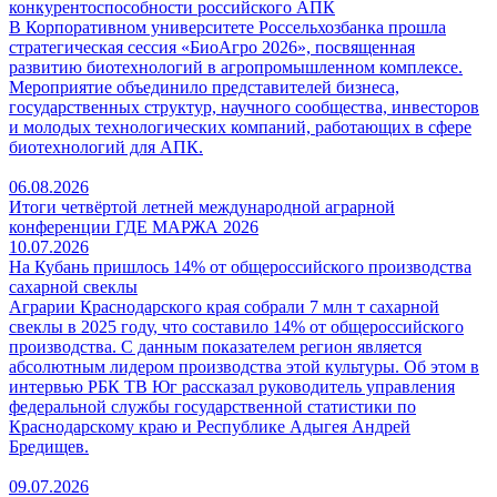
конкурентоспособности российского АПК
В Корпоративном университете Россельхозбанка прошла
стратегическая сессия «БиоАгро 2026», посвященная
развитию биотехнологий в агропромышленном комплексе.
Мероприятие объединило представителей бизнеса,
государственных структур, научного сообщества, инвесторов
и молодых технологических компаний, работающих в сфере
биотехнологий для АПК.
06.08.2026
Итоги четвёртой летней международной аграрной
конференции ГДЕ МАРЖА 2026
10.07.2026
На Кубань пришлось 14% от общероссийского производства
сахарной свеклы
Аграрии Краснодарского края собрали 7 млн т сахарной
свеклы в 2025 году, что составило 14% от общероссийского
производства. С данным показателем регион является
абсолютным лидером производства этой культуры. Об этом в
интервью РБК ТВ Юг рассказал руководитель управления
федеральной службы государственной статистики по
Краснодарскому краю и Республике Адыгея Андрей
Бредищев.
09.07.2026