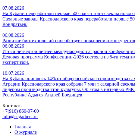
07.08.2026
На Кубани переработали первые 500 тысяч тонн свеклы нового
Сахарные заводы Краснодарского края переработали первые 500
Кондратьев.
06.08.2026
Развитие биотехнологий способствует повышению конкуренто
06.08.2026
Итоги четвёртой летней международной аграрной конферен
Деловая программа Конференции-2026 состояла из 5-ти темати
экспертизой.
10.07.2026
На Кубань пришлось 14% от общероссийского производства са
Аграрии Краснодарского края собрали 7 млн т сахарной свеклы
лидером производства этой культуры. Об этом в интервью РБК
Республике Адыгея Андрей Бредищев.
Контакты
+7(916) 860-07-00
info@sugarbeet.ru
Главная
О журнале