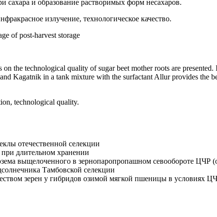
ри сахара и образование растворимых форм несахаров.
нфракрасное излучение, технологическое качество.
age of post-harvest storage
 on the technological quality of sugar beet mother roots are presented. 
and Kagatnik in a tank mixture with the surfactant Allur provides the be
ion, technological quality.
веклы отечественной селекции
а при длительном хранении
озема выщелоченного в зернопаропропашном севообороте ЦЧР (о
дсолнечника Тамбовской селекции
еством зерен у гибридов озимой мягкой пшеницы в условиях Ц