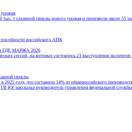
 урожая
 тыс. т сахарной свеклы нового урожая и произвели около 55 т
способности российского АПК
ции ГДЕ МАРЖА 2026
ческих сессий, на которых состоялось 23 выступления экспертов
харной свеклы
 в 2025 году, что составило 14% от общероссийского производс
 ТВ Юг рассказал руководитель управления федеральной службы