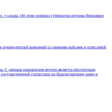
ыс. т сахара. Об этом сообщил губернатор региона Вениамин
 и руководителей компаний со свежими кейсами и отраслевой
тва. С данным показателем регион является абсолютным
 государственной статистики по Краснодарскому краю и