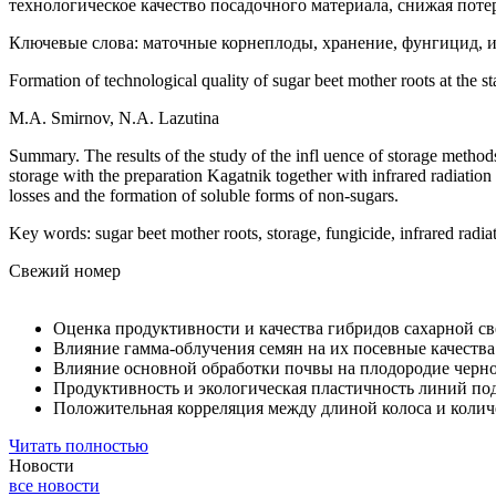
технологическое качество посадочного материала, снижая поте
Ключевые слова: маточные корнеплоды, хранение, фунгицид, и
Formation of technological quality of sugar beet mother roots at the st
M.A. Smirnov, N.A. Lazutina
Summary. The results of the study of the infl uence of storage methods
storage with the preparation Kagatnik together with infrared radiation 
losses and the formation of soluble forms of non-sugars.
Key words: sugar beet mother roots, storage, fungicide, infrared radiat
Свежий номер
Оценка продуктивности и качества гибридов сахарной с
Влияние гамма-облучения семян на их посевные качеств
Влияние основной обработки почвы на плодородие черн
Продуктивность и экологическая пластичность линий по
Положительная корреляция между длиной колоса и колич
Читать полностью
Новости
все новости