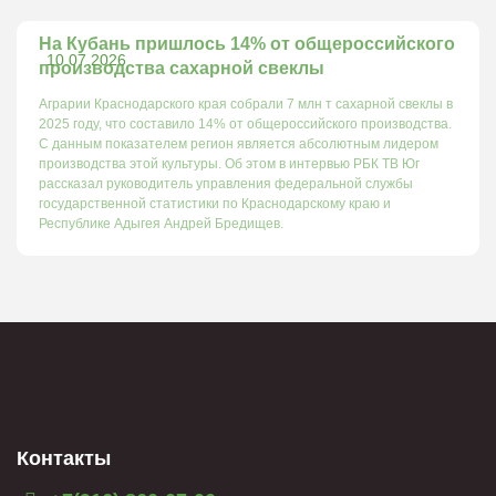
На Кубань пришлось 14% от общероссийского
10.07.2026
производства сахарной свеклы
Аграрии Краснодарского края собрали 7 млн т сахарной свеклы в
2025 году, что составило 14% от общероссийского производства.
С данным показателем регион является абсолютным лидером
производства этой культуры. Об этом в интервью РБК ТВ Юг
рассказал руководитель управления федеральной службы
государственной статистики по Краснодарскому краю и
Республике Адыгея Андрей Бредищев.
Контакты