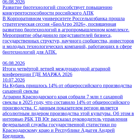
06.08.2026
Развитие биотехнологий способствует повышению
конкурентоспособности российского АПК
В Корпоративном университете Россельхозбанка прошла
стратегическая сессия «БиоАгро 2026», посвященная
развитию биотехнологий в агропромышленном комплексе.
Мероприятие объединило представителей бизнеса,
государственных структур, научного сообщества, инвесторов
и молодых технологических компаний, работающих в сфере
биотехнологий для АПК.
06.08.2026
Итоги четвёртой летней международной аграрной
конференции ГДЕ МАРЖА 2026
10.07.2026
На Кубань пришлось 14% от общероссийского производства
сахарной свеклы
Аграрии Краснодарского края собрали 7 млн т сахарной
свеклы в 2025 году, что составило 14% от общероссийского
производства. С данным показателем регион является
абсолютным лидером производства этой культуры. Об этом в
интервью РБК ТВ Юг рассказал руководитель управления
федеральной службы государственной статистики по
Краснодарскому краю и Республике Адыгея Андрей
Бредищев.