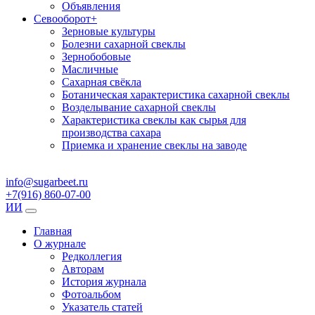
Объявления
Севооборот
+
Зерновые культуры
Болезни сахарной свеклы
Зернобобовые
Масличные
Сахарная свёкла
Ботаническая характеристика сахарной свеклы
Возделывание сахарной свеклы
Характеристика свеклы как сырья для
производства сахара
Приемка и хранение свеклы на заводе
info@sugarbeet.ru
+7(916) 860-07-00
ИИ
Главная
О журнале
Редколлегия
Авторам
История журнала
Фотоальбом
Указатель статей