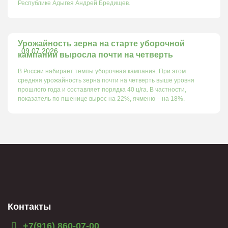
Республике Адыгея Андрей Бредищев.
Урожайность зерна на старте уборочной
09.07.2026
кампании выросла почти на четверть
В России набирает темпы уборочная кампания. При этом
средняя урожайность зерна почти на четверть выше уровня
прошлого года и составляет порядка 40 ц/га. В частности,
показатель по пшенице вырос на 22%, ячменю – на 18%.
Контакты
+7(916) 860-07-00