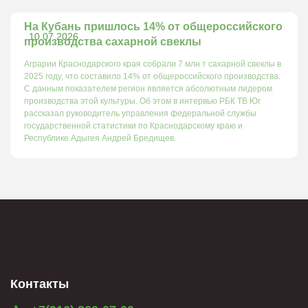
На Кубань пришлось 14% от общероссийского
10.07.2026
производства сахарной свеклы
Аграрии Краснодарского края собрали 7 млн т сахарной свеклы в
2025 году, что составило 14% от общероссийского производства.
С данным показателем регион является абсолютным лидером
производства этой культуры. Об этом в интервью РБК ТВ Юг
рассказал руководитель управления федеральной службы
государственной статистики по Краснодарскому краю и
Республике Адыгея Андрей Бредищев.
Контакты