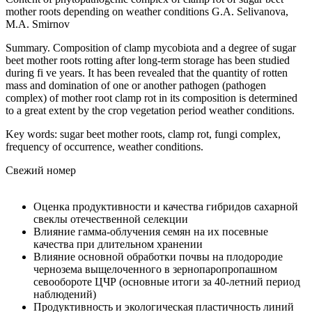
mother roots depending on weather conditions G.A. Selivanova,
M.A. Smirnov
Summary. Composition of clamp mycobiota and a degree of sugar
beet mother roots rotting after long-term storage has been studied
during fi ve years. It has been revealed that the quantity of rotten
mass and domination of one or another pathogen (pathogen
complex) of mother root clamp rot in its composition is determined
to a great extent by the crop vegetation period weather conditions.
Key words: sugar beet mother roots, clamp rot, fungi complex,
frequency of occurrence, weather conditions.
Свежий номер
Оценка продуктивности и качества гибридов сахарной
свеклы отечественной селекции
Влияние гамма-облучения семян на их посевные
качества при длительном хранении
Влияние основной обработки почвы на плодородие
чернозема выщелоченного в зернопаропропашном
севообороте ЦЧР (основные итоги за 40-летний период
наблюдений)
Продуктивность и экологическая пластичность линий