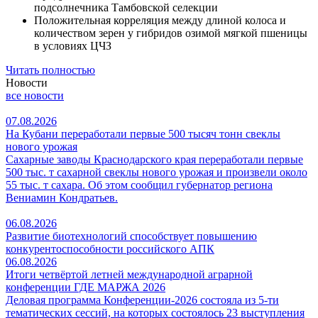
подсолнечника Тамбовской селекции
Положительная корреляция между длиной колоса и
количеством зерен у гибридов озимой мягкой пшеницы
в условиях ЦЧЗ
Читать полностью
Новости
все новости
07.08.2026
На Кубани переработали первые 500 тысяч тонн свеклы
нового урожая
Сахарные заводы Краснодарского края переработали первые
500 тыс. т сахарной свеклы нового урожая и произвели около
55 тыс. т сахара. Об этом сообщил губернатор региона
Вениамин Кондратьев.
06.08.2026
Развитие биотехнологий способствует повышению
конкурентоспособности российского АПК
06.08.2026
Итоги четвёртой летней международной аграрной
конференции ГДЕ МАРЖА 2026
Деловая программа Конференции-2026 состояла из 5-ти
тематических сессий, на которых состоялось 23 выступления