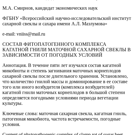
М.А. Смирнов, кандидат экономических наук
ФГБНУ «Всероссийский научно-исследовательский институт
сахарной свеклы и сахара имени А.Л. Мазлумова»
e-mail: vniiss@mail.ru
СОСТАВ ФИТОПАТОГЕННОГО КОМПЛЕКСА
КАГАТНОЙ ГНИЛИ МАТОЧНОЙ САХАРНОЙ СВЕКЛЫ В
ЗАВИСИМОСТИ ОТ ПОГОДНЫХ УСЛОВИЙ
Аннотация. В течение пяти лет изучался состав кагатной
микобиоты и степень загнивания маточных корнеплодов
сахарной свеклы после длительного хранения. Установлено,
что количество гнилой массы и доминирование в ее составе
того или иного возбудителя (комплекса возбудителей)
кагатной гнили маточных корнеплодов в большой степени
определяется погодными условиями периода вегетации
культуры.
Ключевые слова: маточная сахарная свекла, кагатная гниль,
патогенная микобиота, частота встречаемости, погодные
условия.
Content of phytopathogenic complex of clamp rot of sugar beet