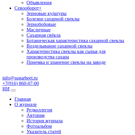
Объявления
Севооборот
+
Зерновые культуры
Болезни сахарной свеклы
Зернобобовые
Масличные
Сахарная свёкла
Ботаническая характеристика сахарной свеклы
Возделывание сахарной свеклы
Характеристика свеклы как сырья для
производства сахара
Приемка и хранение свеклы на заводе
info@sugarbeet.ru
+7(916) 860-07-00
ИИ
Главная
О журнале
Редколлегия
Авторам
История журнала
Фотоальбом
Указатель статей