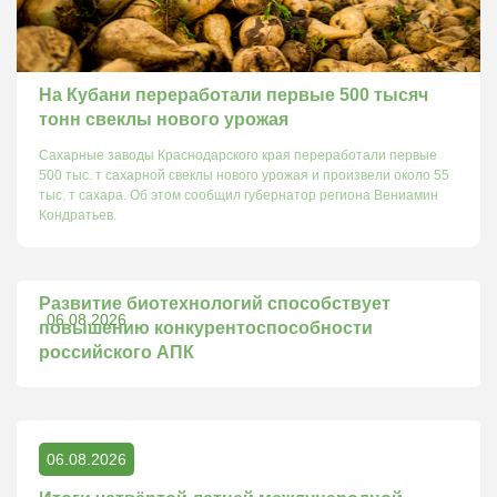
На Кубани переработали первые 500 тысяч
тонн свеклы нового урожая
Сахарные заводы Краснодарского края переработали первые
500 тыс. т сахарной свеклы нового урожая и произвели около 55
тыс. т сахара. Об этом сообщил губернатор региона Вениамин
Кондратьев.
Развитие биотехнологий способствует
06.08.2026
повышению конкурентоспособности
российского АПК
06.08.2026