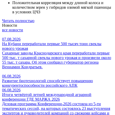
Положительная корреляция между длиной колоса и
количеством зерен у гибридов озимой мягкой пшеницы
в условиях ЦЧЗ
Читать полностью
Новости
все новости
07.08.2026
На Кубани переработали первые 500 тысяч тонн свеклы
нового урожая
Сахарные заводы Краснодарского края переработали первые
500 тыс. т сахарной свеклы нового урожая и произвели около
55 тыс. т сахара. Об этом сообщил губернатор региона
Вениамин Кондратьев.
06.08.2026
Развитие биотехнологий способствует повышению
конкурентоспособности российского АПК
06.08.2026
Итоги четвёртой летней международной аграрной
конференции ГДЕ МАРЖА 2026
Деловая программа Конференции-2026 состояла из 5-ти
тематических сессий, на которых состоялось 23 выступления
экспертов и руководителей компаний со свежими кейсами и