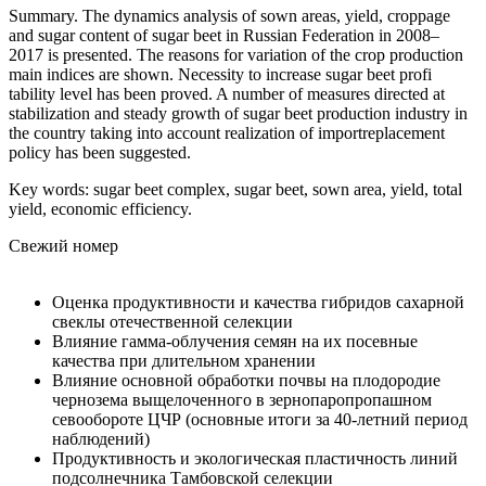
Summary. The dynamics analysis of sown areas, yield, croppage
and sugar content of sugar beet in Russian Federation in 2008–
2017 is presented. The reasons for variation of the crop production
main indices are shown. Necessity to increase sugar beet profi
tability level has been proved. A number of measures directed at
stabilization and steady growth of sugar beet production industry in
the country taking into account realization of importreplacement
policy has been suggested.
Key words: sugar beet complex, sugar beet, sown area, yield, total
yield, economic efficiency.
Свежий номер
Оценка продуктивности и качества гибридов сахарной
свеклы отечественной селекции
Влияние гамма-облучения семян на их посевные
качества при длительном хранении
Влияние основной обработки почвы на плодородие
чернозема выщелоченного в зернопаропропашном
севообороте ЦЧР (основные итоги за 40-летний период
наблюдений)
Продуктивность и экологическая пластичность линий
подсолнечника Тамбовской селекции