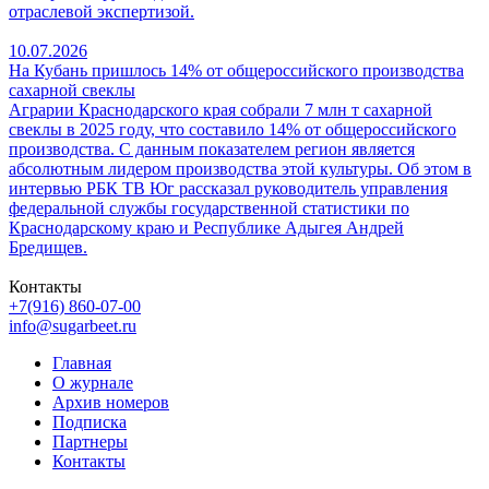
отраслевой экспертизой.
10.07.2026
На Кубань пришлось 14% от общероссийского производства
сахарной свеклы
Аграрии Краснодарского края собрали 7 млн т сахарной
свеклы в 2025 году, что составило 14% от общероссийского
производства. С данным показателем регион является
абсолютным лидером производства этой культуры. Об этом в
интервью РБК ТВ Юг рассказал руководитель управления
федеральной службы государственной статистики по
Краснодарскому краю и Республике Адыгея Андрей
Бредищев.
Контакты
+7(916) 860-07-00
info@sugarbeet.ru
Главная
О журнале
Архив номеров
Подписка
Партнеры
Контакты