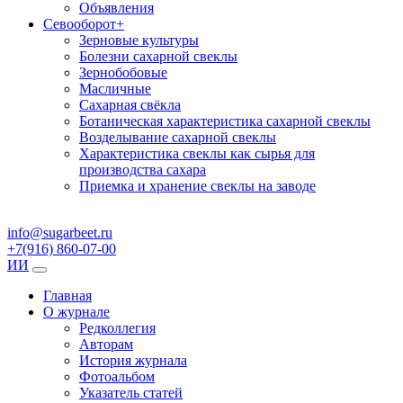
Объявления
Севооборот
+
Зерновые культуры
Болезни сахарной свеклы
Зернобобовые
Масличные
Сахарная свёкла
Ботаническая характеристика сахарной свеклы
Возделывание сахарной свеклы
Характеристика свеклы как сырья для
производства сахара
Приемка и хранение свеклы на заводе
info@sugarbeet.ru
+7(916) 860-07-00
ИИ
Главная
О журнале
Редколлегия
Авторам
История журнала
Фотоальбом
Указатель статей