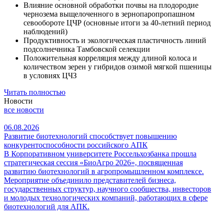
Влияние основной обработки почвы на плодородие
чернозема выщелоченного в зернопаропропашном
севообороте ЦЧР (основные итоги за 40-летний период
наблюдений)
Продуктивность и экологическая пластичность линий
подсолнечника Тамбовской селекции
Положительная корреляция между длиной колоса и
количеством зерен у гибридов озимой мягкой пшеницы
в условиях ЦЧЗ
Читать полностью
Новости
все новости
06.08.2026
Развитие биотехнологий способствует повышению
конкурентоспособности российского АПК
В Корпоративном университете Россельхозбанка прошла
стратегическая сессия «БиоАгро 2026», посвященная
развитию биотехнологий в агропромышленном комплексе.
Мероприятие объединило представителей бизнеса,
государственных структур, научного сообщества, инвесторов
и молодых технологических компаний, работающих в сфере
биотехнологий для АПК.