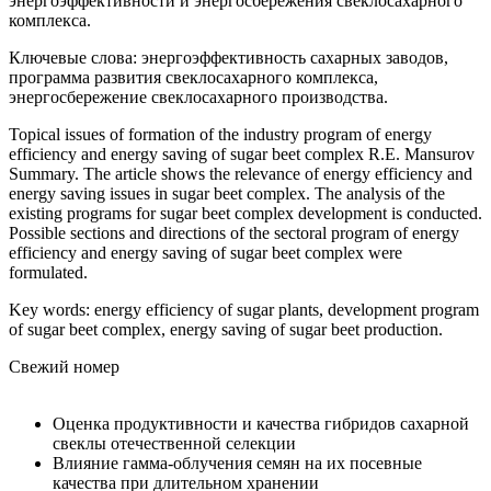
энергоэффективности и энергосбережения свеклосахарного
комплекса.
Ключевые слова: энергоэффективность сахарных заводов,
программа развития свеклосахарного комплекса,
энергосбережение свеклосахарного производства.
Topical issues of formation of the industry program of energy
efficiency and energy saving of sugar beet complex R.E. Mansurov
Summary. The article shows the relevance of energy efficiency and
energy saving issues in sugar beet complex. The analysis of the
existing programs for sugar beet complex development is conducted.
Possible sections and directions of the sectoral program of energy
efficiency and energy saving of sugar beet complex were
formulated.
Key words: energy efficiency of sugar plants, development program
of sugar beet complex, energy saving of sugar beet production.
Свежий номер
Оценка продуктивности и качества гибридов сахарной
свеклы отечественной селекции
Влияние гамма-облучения семян на их посевные
качества при длительном хранении