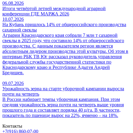
06.08.2026
Итоги четвёртой летней международной аграрной
конференции ГДЕ МАРЖА 2026
10.07.2026
На Кубань пришлось 14% от общероссийского производства
сахарной свеклы
Аграрии Краснодарского края собрали 7 млн т сахарной
свеклы в 2025 году, что составило 14% от общероссийского
производства. С данным показателем регион является
абсолютным лидером производства этой культуры. Об этом в
интервью РБК ТВ Юг рассказал руководитель управления
федеральной службы государственной статистики по
Краснодарскому краю и Республике Адыгея Андрей
Бредищев.
09.07.2026
Урожайность зерна на старте уборочной кампании выросла
почти на четверть
В России набирает темпы уборочная кампания. При этом
средняя урожайность зерна почти на четверть выше уровня
прошлого года и составляет порядка 40 ц/га. В частности,
показатель по пшенице вырос на 22%, ячменю – на 18%.
Контакты
+7(916) 860-07-00