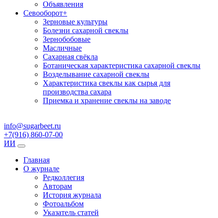
Объявления
Севооборот
+
Зерновые культуры
Болезни сахарной свеклы
Зернобобовые
Масличные
Сахарная свёкла
Ботаническая характеристика сахарной свеклы
Возделывание сахарной свеклы
Характеристика свеклы как сырья для
производства сахара
Приемка и хранение свеклы на заводе
info@sugarbeet.ru
+7(916) 860-07-00
ИИ
Главная
О журнале
Редколлегия
Авторам
История журнала
Фотоальбом
Указатель статей