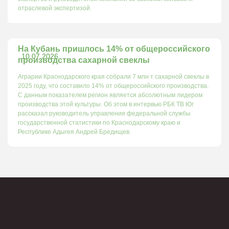
отраслевой экспертизой.
На Кубань пришлось 14% от общероссийского
10.07.2026
производства сахарной свеклы
Аграрии Краснодарского края собрали 7 млн т сахарной свеклы в
2025 году, что составило 14% от общероссийского производства.
С данным показателем регион является абсолютным лидером
производства этой культуры. Об этом в интервью РБК ТВ Юг
рассказал руководитель управления федеральной службы
государственной статистики по Краснодарскому краю и
Республике Адыгея Андрей Бредищев.