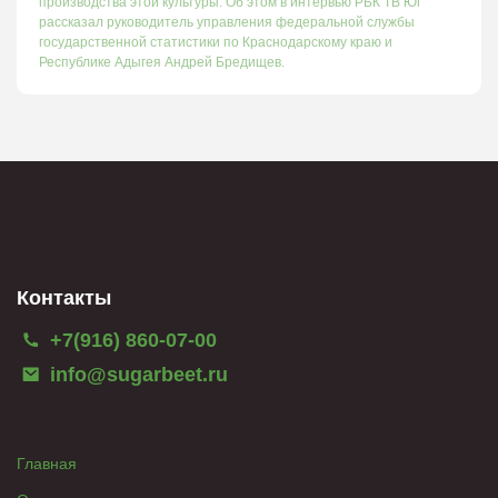
производства этой культуры. Об этом в интервью РБК ТВ Юг
рассказал руководитель управления федеральной службы
государственной статистики по Краснодарскому краю и
Республике Адыгея Андрей Бредищев.
Контакты
+7(916) 860-07-00
info@sugarbeet.ru
Главная