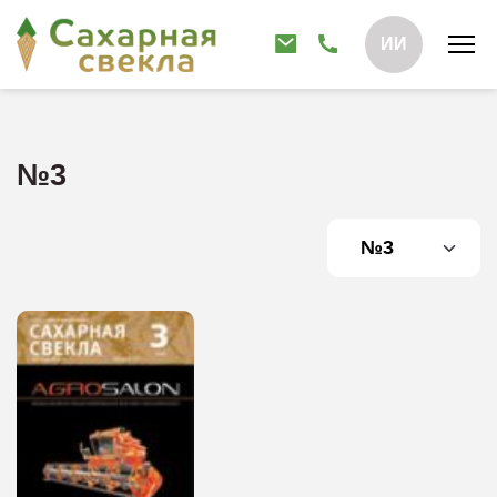
ИИ
№3