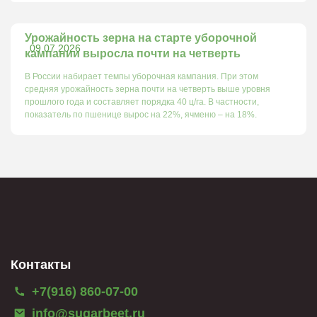
Урожайность зерна на старте уборочной
09.07.2026
кампании выросла почти на четверть
В России набирает темпы уборочная кампания. При этом
средняя урожайность зерна почти на четверть выше уровня
прошлого года и составляет порядка 40 ц/га. В частности,
показатель по пшенице вырос на 22%, ячменю – на 18%.
Контакты
+7(916) 860-07-00
info@sugarbeet.ru