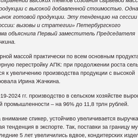
сохранении высоких темпов создания сырьевой масс
одукции с высокой добавленной стоимостью. Одна
ынок готовой продукции. Эту тенденцию на сессии
оссии: вызовы и стратегии» Петербургского
ума объяснила Первый заместитель Председателя
чкина.
рной массой практически по всем основным продукт
урную перестройку АПК: при продолжении роста сель
ся к увеличению производства продукции с высокой
ровала Ирина Жачкина.
19-2024 гг. производство в сельском хозяйстве выро
ой промышленности – на 96% до 11,8 трлн рублей.
внимание спикер, устойчиво увеличивается выручка
 тенденция в экспорте. Так, поставки за границу му
следние 5 лет увеличились вдвое, кондитерских изде