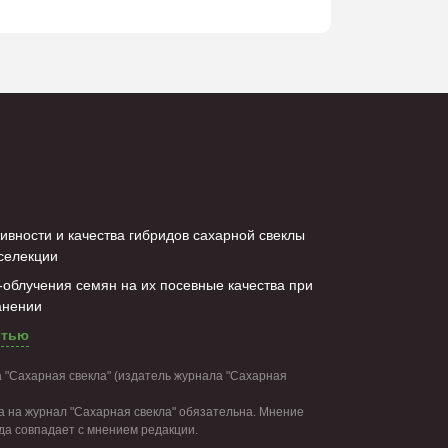
ивности и качества гибридов сахарной свеклы
селекции
облучения семян на их посевные качества при
анении
стью
 "Сахарная свекла" (издатель журнала "Сахарная
 на журнал "Сахарная свекла" обязательна. Мнение
гда совпадает с мнением редакции.