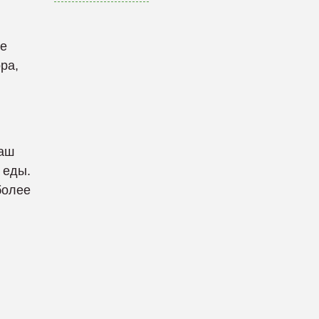
ие
ра,
наш
 еды.
более