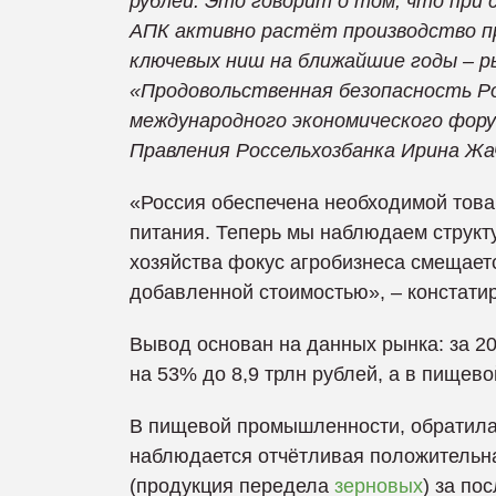
рублей. Это говорит о том, что при 
АПК активно растёт производство пр
ключевых ниш на ближайшие годы – р
«Продовольственная безопасность Р
международного экономического фор
Правления Россельхозбанка Ирина Жа
«Россия обеспечена необходимой това
питания. Теперь мы наблюдаем структ
хозяйства фокус агробизнеса смещает
добавленной стоимостью», – констати
Вывод основан на данных рынка: за 20
на 53% до 8,9 трлн рублей, а в пищев
В пищевой промышленности, обратила 
наблюдается отчётливая положительная
(продукция передела
зерновых
) за по