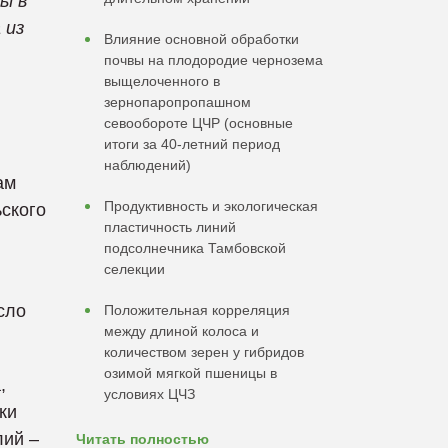
ы в
 из
Влияние основной обработки
почвы на плодородие чернозема
выщелоченного в
зернопаропропашном
севообороте ЦЧР (основные
итоги за 40-летний период
наблюдений)
ам
Продуктивность и экологическая
ского
пластичность линий
подсолнечника Тамбовской
селекции
сло
Положительная корреляция
между длиной колоса и
количеством зерен у гибридов
озимой мягкой пшеницы в
,
условиях ЦЧЗ
ки
лий –
Читать полностью