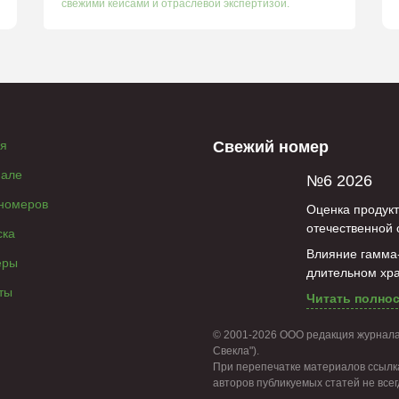
свежими кейсами и отраслевой экспертизой.
ая
Свежий номер
нале
№6 2026
 номеров
Оценка продукт
отечественной 
ска
Влияние гамма-
еры
длительном хр
ты
Читать полно
© 2001-2026 ООО редакция журнала
Свекла").
При перепечатке материалов ссылка
авторов публикуемых статей не все